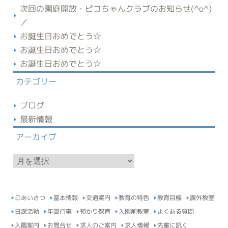
次回の園庭開放・ピコちゃんクラブのお知らせ(^o^)
／
お誕生日おめでとう☆
お誕生日おめでとう☆
お誕生日おめでとう☆
カテゴリー
ブログ
最新情報
アーカイブ
ア
ー
カ
イ
ごあいさつ
基本情報
交通案内
教育の特色
教育目標
課外教室
ブ
日課活動
年間行事
預かり保育
入園前教室
よくある質問
入園案内
お問合せ
求人のご案内
求人情報
先輩に訊く