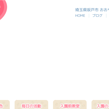
おおや幼稚園
埼玉県坂戸市 お
|
|
HOME
ブログ
色
毎日の活動
入園前教室
入園の