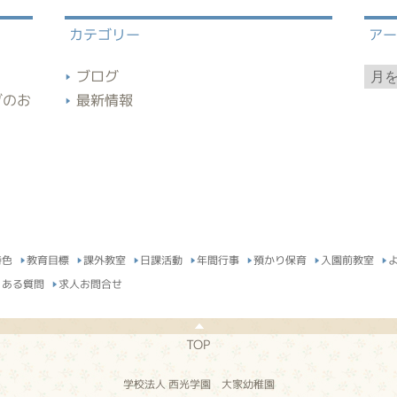
カテゴリー
ア
ア
ブログ
ー
ブのお
最新情報
カ
イ
ブ
特色
教育目標
課外教室
日課活動
年間行事
預かり保育
入園前教室
くある質問
求人お問合せ
TOP
学校法人 西光学園 大家幼稚園