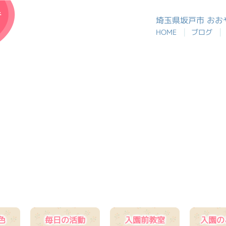
おおや幼稚園
埼玉県坂戸市 お
|
|
HOME
ブログ
色
毎日の活動
入園前教室
入園の