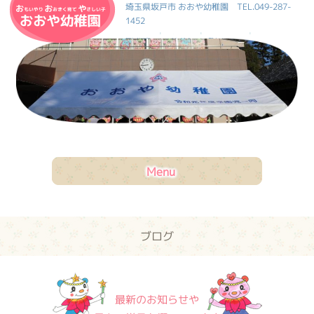
おおや幼稚園
埼玉県坂戸市 おおや幼稚園
TEL.049-287-
1452
|
|
|
HOME
ブログ
お問合せ
|
交通案内
サイトマップ
Menu
ブログ
最新のお知らせや