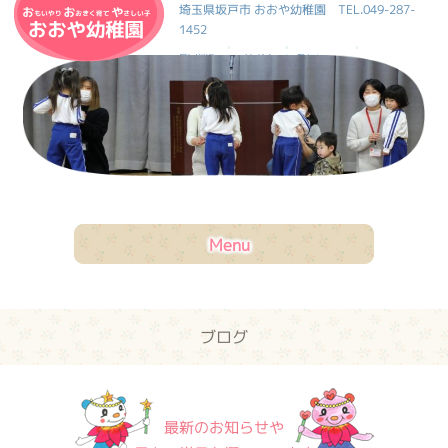
おおや幼稚園
埼玉県坂戸市 おおや幼稚園
TEL.049-287-
1452
|
|
|
HOME
ブログ
お問合せ
|
交通案内
サイトマップ
Menu
ブログ
最新のお知らせや