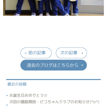
前の記事
次の記事
過去のブロ
最近の投稿
お誕生日おめでとう☆
次回の園庭開放・ピコちゃんクラブのお知らせ(^o^)