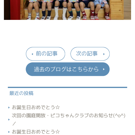
前の記事
次の記事
過去のブロ
最近の投稿
お誕生日おめでとう☆
次回の園庭開放・ピコちゃんクラブのお知らせ(^o^)
／
お誕生日おめでとう☆