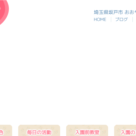
おおや幼稚園
埼玉県坂戸市 お
|
|
HOME
ブログ
色
毎日の活動
入園前教室
入園の