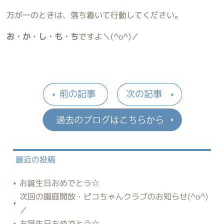
万が一のときは、落ち着いて行動してください。
お・か・し・も・ち
ですよ＼(^o^)／
前の記事
次の記事
過去のブロ
最近の投稿
お誕生日おめでとう☆
次回の園庭開放・ピコちゃんクラブのお知らせ(^o^)
／
お誕生日おめでとう☆