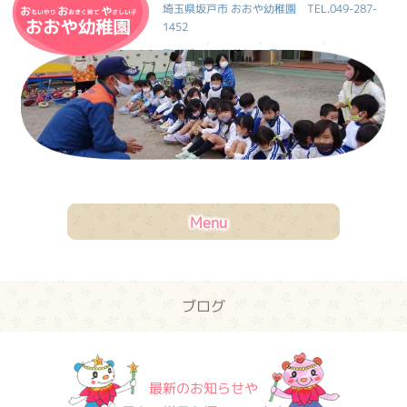
おおや幼稚園
埼玉県坂戸市 おおや幼稚園
TEL.049-287-
1452
|
|
|
HOME
ブログ
お問合せ
|
交通案内
サイトマップ
Menu
ブログ
最新のお知らせや