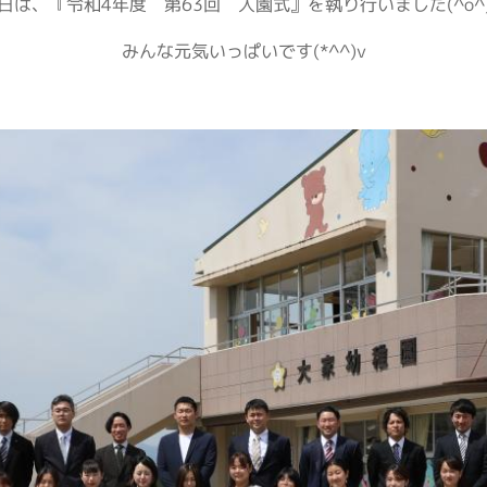
日は、『令和4年度 第63回 入園式』を執り行いました(^o^
みんな元気いっぱいです(*^^)v