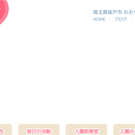
おおや幼稚園
埼玉県坂戸市 お
|
|
HOME
ブログ
色
毎日の活動
入園前教室
入園の