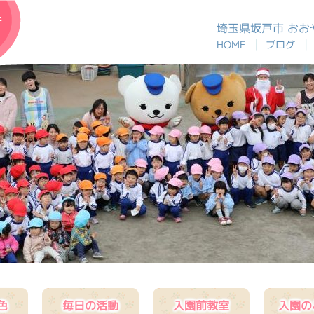
おおや幼稚園
埼玉県坂戸市 お
|
|
HOME
ブログ
色
毎日の活動
入園前教室
入園の