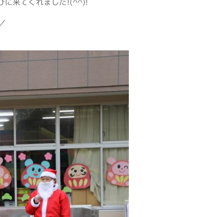
来てくれました!(^^)!
／