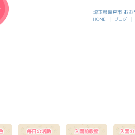
おおや幼稚園
埼玉県坂戸市 お
|
|
HOME
ブログ
色
毎日の活動
入園前教室
入園の